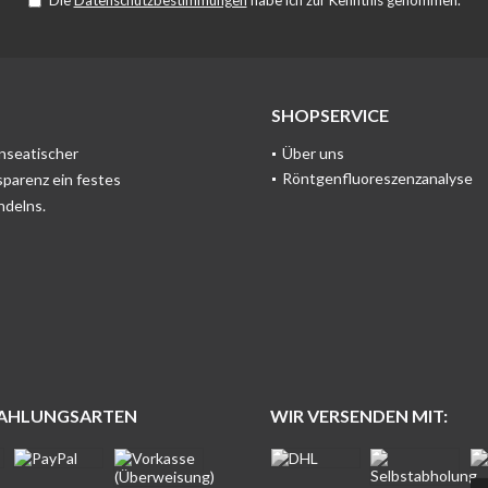
Die
Datenschutzbestimmungen
habe ich zur Kenntnis genommen.
SHOPSERVICE
anseatischer
Über uns
Röntgenfluoreszenzanalyse
sparenz ein festes
ndelns.
ZAHLUNGSARTEN
WIR VERSENDEN MIT: