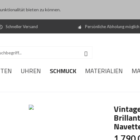
nktionalität bieten zu können.
Schneller Versand
Persönliche Abholung möglich
SCHMUCK
ITEN
UHREN
MATERIALIEN
MA
Vintage
Brillan
Navett
1.790,