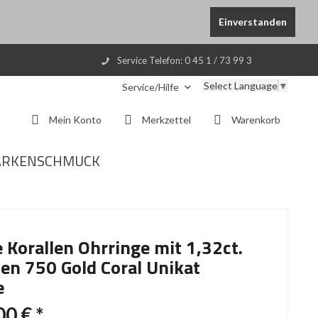
Einverstanden
Service Telefon: 0 45 1 / 73 99 3
Select Language
▼
Service/Hilfe
Mein Konto
Merkzettel
Warenkorb
RKENSCHMUCK
 Korallen Ohrringe mit 1,32ct.
ten 750 Gold Coral Unikat
e
00 € *