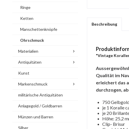
Ringe
Ketten
Beschreibung
Manschettenknöpfe
Ohrschmuck
Produktinfor
Materialien
"Vintage Korallen
Antiquitäten
Aussergewöhnlic
Kunst
Qualität im Nav
erleichert das 
Markenschmuck
durchzogen, a
militärische Antiquitäten
750 Gelbgold
Anlagegold / Goldbarren
je 1 Koralle 
je 20 Brillant
Münzen und Barren
Höhe: 25,2 m
Clip- Brisur
Silber