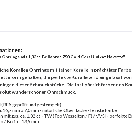
mationen:
 Ohrringe mit 1,32ct. Brillanten 750 Gold Coral Unikat Navette"
he Korallen Ohrringe mit feiner Koralle in prächtiger Farbe 
etteform gehalten, die perfekte Koralle wird eingefasst von
anlegen dieser Schmuckstücke. Die fast pfirsichfarbenden Ko
bsolut wunderschöner Ohrschmuck.
 (RFA geprüft und gestempelt)
ca. 16,7 mm x 7,0 mm - natürliche Oberfläche - feinste Farbe
en mit zus. ca. 1,32 ct - TW (Top Wesselton / F) / VVSI - perfekte B
m / Breite: 13,5 mm