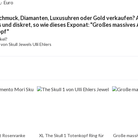
,- Euro
chmuck, Diamanten, Luxusuhren oder Gold verkaufen? A
 und diskret, so wie dieses Exponat: "Großes massives 
opf"
kel?
von Skull Jewels Ulli Ehlers
t Rosenranke
XL The Skull 1 Totenkopf Ring für
Große massi