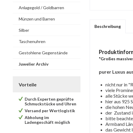
Anlagegold / Goldbarren
Münzen und Barren
Beschreibung
Silber
Taschenuhren
Produktinfor
Gestohlene Gegenstände
"Großes massives
Juwelier Archiv
purer Luxus aus
Vorteile
nicht nur in 
viele Promin
alle Stücke 
Durch Experten geprüfte
hier aus 925 
Schmuckstücke und Uhren
die hohen Neu
Versand per Wertlogistik
der Zustand i
Abholung im
bitte beachte
Ladengeschäft möglich
Armband Län
das Gewicht 