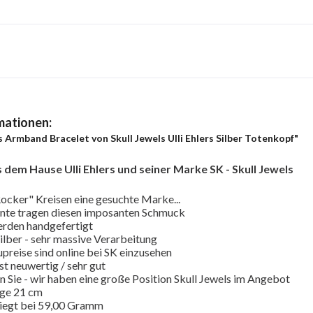
mationen:
 Armband Bracelet von Skull Jewels Ulli Ehlers Silber Totenkopf"
 dem Hause Ulli Ehlers und seiner Marke SK - Skull Jewels
"Rocker" Kreisen eine gesuchte Marke...
ente tragen diesen imposanten Schmuck
werden handgefertigt
Silber - sehr massive Verarbeitung
preise sind online bei SK einzusehen
st neuwertig / sehr gut
n Sie - wir haben eine große Position Skull Jewels im Angebot
ge 21 cm
liegt bei 59,00 Gramm