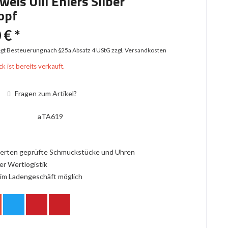
ewels Ulli Ehlers Silber
opf
 € *
iegt Besteuerung nach §25a Absatz 4 UStG
zzgl. Versandkosten
k ist bereits verkauft.
Fragen zum Artikel?
aTA619
erten geprüfte Schmuckstücke und Uhren
er Wertlogistik
im Ladengeschäft möglich