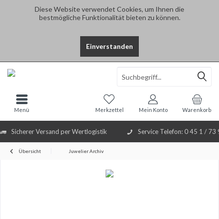
Diese Website verwendet Cookies, um Ihnen die
bestmögliche Funktionalität bieten zu können.
Einverstanden
Select Language
▼
Menü
Merkzettel
Mein Konto
Warenkorb
Sicherer Versand per Wertlogistik
Service Telefon: 0 45 1 / 73
Übersicht
Juwelier Archiv