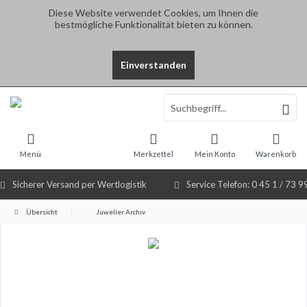
Diese Website verwendet Cookies, um Ihnen die
bestmögliche Funktionalität bieten zu können.
Einverstanden
Select Language
▼
Menü
Merkzettel
Mein Konto
Warenkorb
Sicherer Versand per Wertlogistik
Service Telefon: 0 45 1 / 73 9
Übersicht
Juwelier Archiv