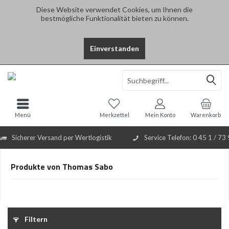
Diese Website verwendet Cookies, um Ihnen die
bestmögliche Funktionalität bieten zu können.
Einverstanden
Select Language
▼
Menü
Merkzettel
Mein Konto
Warenkorb
Sicherer Versand per Wertlogistik
Service Telefon: 0 45 1 / 73
Produkte von Thomas Sabo
Filtern