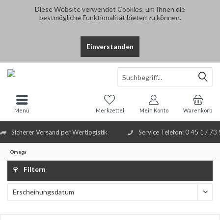
Diese Website verwendet Cookies, um Ihnen die
bestmögliche Funktionalität bieten zu können.
Einverstanden
Select Language
▼
Menü
Merkzettel
Mein Konto
Warenkorb
Sicherer Versand per Wertlogistik
Service Telefon: 0 45 1 / 73
Omega
Filtern