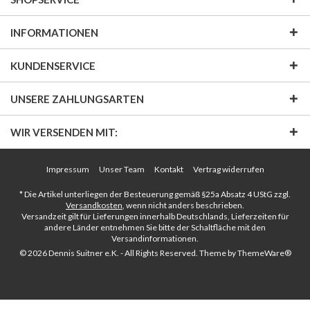
INFORMATIONEN
KUNDENSERVICE
UNSERE ZAHLUNGSARTEN
WIR VERSENDEN MIT:
Impressum
Unser Team
Kontakt
Vertrag widerrufen
* Die Artikel unterliegen der Besteuerung gemäß §25a Absatz 4 UStG zzgl.
Versandkosten
, wenn nicht anders beschrieben.
Versandzeit gilt für Lieferungen innerhalb Deutschlands, Lieferzeiten für
andere Länder entnehmen Sie bitte der Schaltfläche mit den
Versandinformationen.
© 2026 Dennis Suitner e.K. - All Rights Reserved. Theme by
ThemeWare®