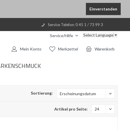
Einverstanden
Service Telefon: 0 45 1 / 73 99 3
Select Language
▼
Service/Hilfe
Mein Konto
Merkzettel
Warenkorb
RKENSCHMUCK
Sortierung:
Artikel pro Seite: