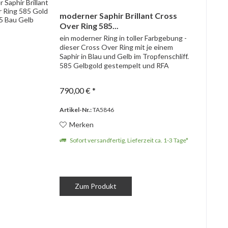
moderner Saphir Brillant Cross
Over Ring 585...
ein moderner Ring in toller Farbgebung -
dieser Cross Over Ring mit je einem
Saphir in Blau und Gelb im Tropfenschliff.
585 Gelbgold gestempelt und RFA
geprüft Meisterstempel - ungedeutet 7
Diamanten im Brillantschliff zus. ca.
790,00 € *
0,16ct....
Artikel-Nr.:
TA5846
Merken
Sofort versandfertig, Lieferzeit ca. 1-3 Tage*
Zum Produkt