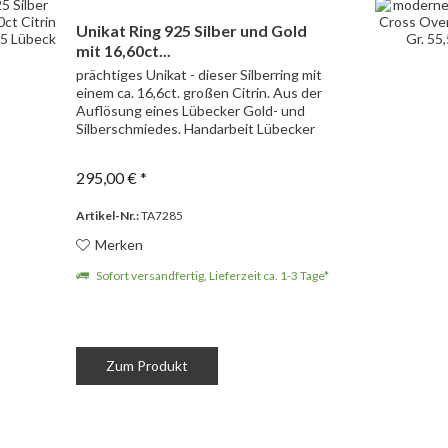
Unikat Ring 925 Silber und Gold
mit 16,60ct...
prächtiges Unikat - dieser Silberring mit
einem ca. 16,6ct. großen Citrin. Aus der
Auflösung eines Lübecker Gold- und
Silberschmiedes. Handarbeit Lübecker
Silberschmied 925 Silber und partiell
Vergoldet ein Citrin mit ca.16,60ct
295,00 € *
Ringkopf...
Artikel-Nr.:
TA7285
Merken
Sofort versandfertig, Lieferzeit ca. 1-3 Tage*
Zum Produkt