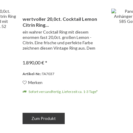
wertvoller 20,0ct. Cocktail Lemon
Citrin Ring...
ein wahrer Cocktail Ring mit diesem
enormen fast 20,0ct. großen Lemon -
Citrin. Eine frische und perfekte Farbe
zeichnen diesen Vintage Ring aus. Dem
Trend zu großen Steinen - können Sie
hier ein Statement setzen. 585 Weißgold
1.890,00 € *
-...
Artikel-Nr.:
TA7037
Merken
Sofort versandfertig, Lieferzeit ca. 1-3 Tage*
Zum Produkt