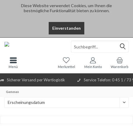
Diese Website verwendet Cookies, um Ihnen die
bestmögliche Funktionalität bieten zu können.
Einverstanden
Select Language
▼
Menü
Merkzettel
Mein Konto
Warenkorb
Sicherer Versand per Wertlogistik
Service Telefon: 0 45 1 / 73
Gemmen